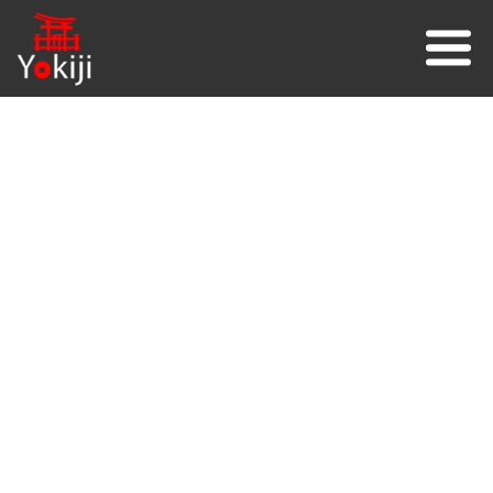
YOKIJI YKJ 120
окрасочный аппарат
премиум уровня
Профессиональное устройство безвоздушного типа
для окраски любых поверхностей. Разработан
японскими инженерами в сотрудничестве с китайскими
производителями. Компактный корпус, мощный
двигатель на 1300 Вт, экономный расход
лакокрасочных материалов. Широко используется в
строительной, промышленной сферах. Надежная
конструкция и прочные крепежные механизмы