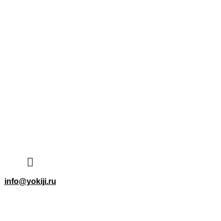
Договор-
+7 (495) 414-14-24
ости
оферта
info@yokiji.ru