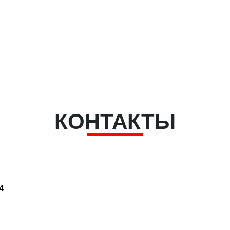
е купить
Где купить в
Связаться с
Политика
СНГ
нами
конфиденциальн
КОНТАКТЫ
4