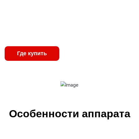
функциями для профессиональной работы. Оснащённый
системой электронного регулирования давления, YOKIJI
420 обеспечивает идеальные условия для точного и
ровного нанесения лакокрасочных материалов, исключая
дефекты напыления и образования капель.
Где купить
Характеристики
Особенности аппарата