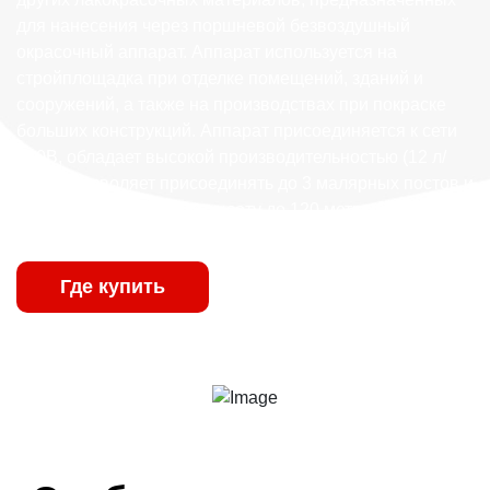
для нанесения через поршневой безвоздушный
окрасочный аппарат. Аппарат используется на
стройплощадка при отделке помещений, зданий и
сооружений, а также на производствах при покраске
больших конструкций. Аппарат присоединяется к сети
380B, обладает высокой производительностью (12 л/
мин) и позволяет присоединять до 3 малярных постов и
подавать материал на высоту до 120 метров.
Где купить
Характеристики