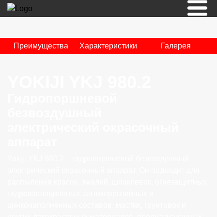
Преимущества
Характеристики
Галерея
YOKIJI YKJ 980.2
Гидропоршневой
безвоздушный
электрический окрасочный
аппарат
Yokiji YKJ 980.2 – гидропоршневой безвоздушный
электрический окрасочный аппарат. Он подходит для
распыления красок, эмалей, шпаклевок, огнезащитных,
гидроизоляционных, антикоррозийных и
цинконаполненных составов, мастик, грунтовок и
других лакокрасочных материалов, предназначенных