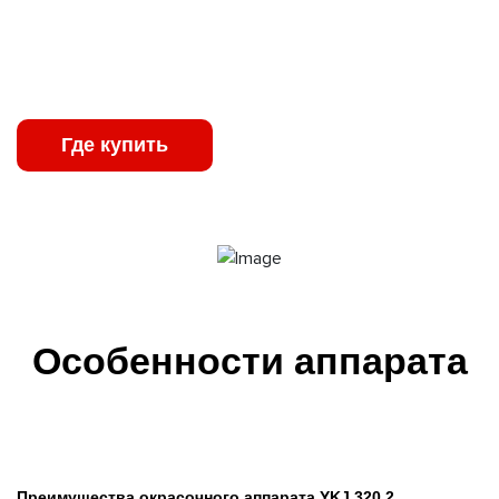
распыления под высоким давлением: материал подается
от окрасочного агрегата через краскопульт, оснащенный
соплом в соответствии с распыляемым материалом.
Где купить
Характеристики
Особенности аппарата
Преимущества окрасочного аппарата YKJ 320.2